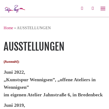
Zum Inhalt springen
Search
Me
Home
»
AUSSTELLUNGEN
AUSSTELLUNGEN
(Au
swahl):
Juni 2022,
„Kunstspur Wennigsen”, „offene Ateliers in
Wennigsen”
im eigenen Atelier Jahnstraße 6, in Bredenbeck
Juni 2019,