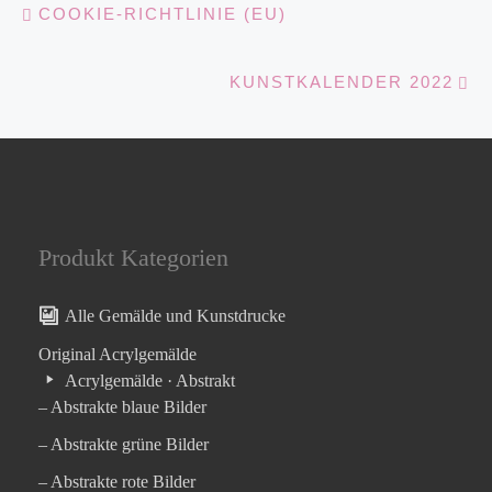
Beitragsnavigation
COOKIE-RICHTLINIE (EU)
Nä
KUNSTKALENDER 2022
Produkt Kategorien
Alle Gemälde und Kunstdrucke
Original Acrylgemälde
Acrylgemälde · Abstrakt
– Abstrakte blaue Bilder
– Abstrakte grüne Bilder
– Abstrakte rote Bilder