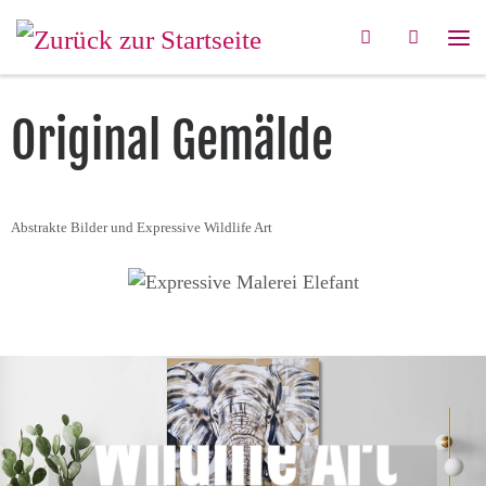
Zum Inhalt springen
Search
Me
Original Gemälde
Abstrakte Bilder und Expressive Wildlife Art
Wildlife Art