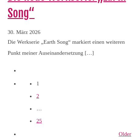
Song“
30. März 2026
Die Werkserie „Earth Song“ markiert einen weiteren
Punkt meiner Auseinandersetzung […]
Posts
1
navigation
2
…
25
Older
Older