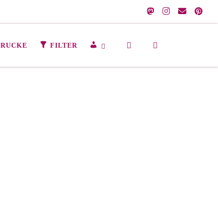
Search
M
DRUCKE
FILTER
E
I
N
K
O
N
T
O