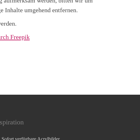
ung aufmerksam werden, bitten wir um
e Inhalte umgehend entfernen.
werden.
rch Freepik
spiration
Sofort verfügbare Acrylbilder