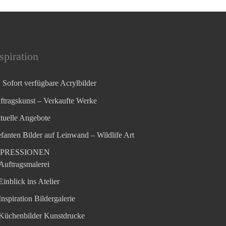
spiration
Sofort verfügbare Acrylbilder
ftragskunst – Verkaufte Werke
tuelle Angebote
efanten Bilder auf Leinwand – Wildlife Art
MPRESSIONEN
Auftragsmalerei
Einblick ins Atelier
Inspiration Bildergalerie
Küchenbilder Kunstdrucke