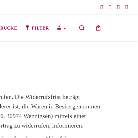
Search
M
DRUCKE
FILTER
E
I
N
K
O
N
T
O
fen. Die Widerrufsfrist beträgt
derer ist, die Waren in Besitz genommen
 6, 30974 Wennigsen) mittels einer
rtrag zu widerrufen, informieren.