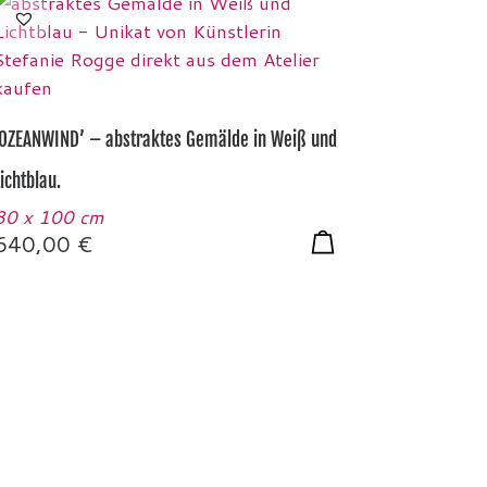
‘OZEANWIND’ – abstraktes Gemälde in Weiß und
Lichtblau.
80 x 100 cm
640,00
€