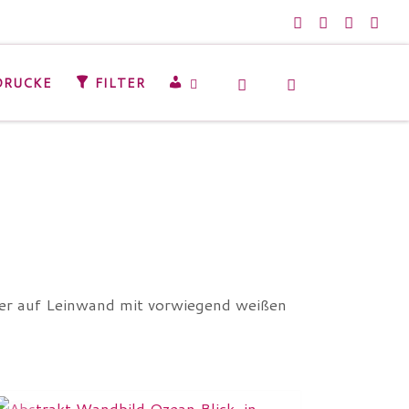
Search
M
DRUCKE
FILTER
E
I
N
K
O
N
T
O
der auf Leinwand mit vorwiegend weißen