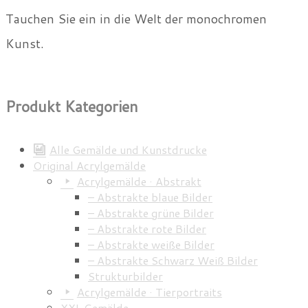
Tauchen Sie ein in die Welt der monochromen
Kunst.
Produkt Kategorien
Alle Gemälde und Kunstdrucke
Original Acrylgemälde
Acrylgemälde · Abstrakt
– Abstrakte blaue Bilder
– Abstrakte grüne Bilder
– Abstrakte rote Bilder
– Abstrakte weiße Bilder
– Abstrakte Schwarz Weiß Bilder
Strukturbilder
Acrylgemälde · Tierportraits
XXL Gemälde