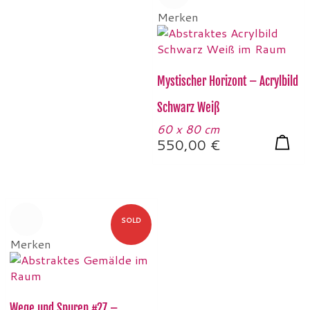
Merken
Mystischer Horizont – Acrylbild
Schwarz Weiß
60 x 80 cm
550,00
€
SOLD
Merken
Wege und Spuren #27 –