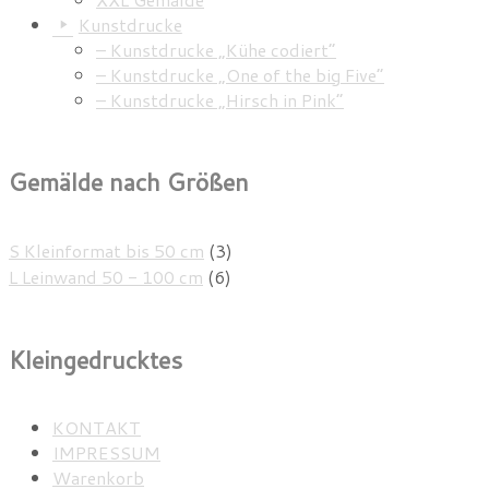
Kunstdrucke
– Kunstdrucke „Kühe codiert”
– Kunstdrucke „One of the big Five”
– Kunstdrucke „Hirsch in Pink”
Gemälde nach Größen
S Kleinformat bis 50 cm
(3)
L Leinwand 50 - 100 cm
(6)
Kleingedrucktes
KONTAKT
IMPRESSUM
Warenkorb