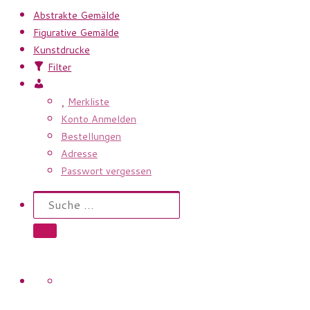
Abstrakte Gemälde
Figurative Gemälde
Kunstdrucke
Filter
Mein
Konto
Merkliste
Konto Anmelden
Bestellungen
Adresse
Passwort vergessen
Search
Suche
Suche …