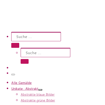
Search
Suche
Suche …
Suche
Suche …
Menü
Alle Gemälde
Unikate · Abstrakt
Abstrakte blaue Bilder
Abstrakte grüne Bilder