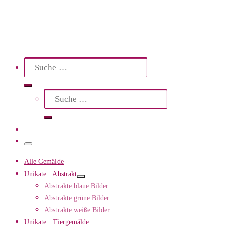
Search
Suche
Suche
Suche
…
Suche
…
Menü
Alle Gemälde
Unikate · Abstrakt
Abstrakte blaue Bilder
Abstrakte grüne Bilder
Abstrakte weiße Bilder
Unikate · Tiergemälde