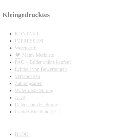
Kleingedrucktes
KONTAKT
IMPRESSUM
Warenkorb
Meine Merkliste
FAQ – Bilder online kaufen?
Echtheit von Bewertungen
Versandarten
Zahlungsarten
Widerrufsbelehrung
AGB
Datenschutzbelehrung
Cookie-Richtlinie (EU)
BLOG