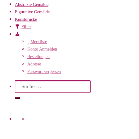
Abstrakte Gemälde
Figurative Gemälde
Kunstdrucke
Filter
Mein
Konto
Merkliste
Konto Anmelden
Bestellungen
Adresse
Passwort vergessen
Search
Suche
Suche
…