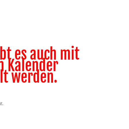
bt es auch mit
n Kalender
lt werden.
r.