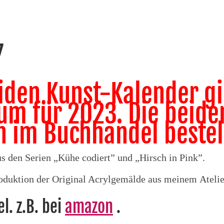
7
iden Kunst-Kalender gi
um für 2023. Die beide
n im Buchhandel bestel
 den Serien „Kühe codiert” und „Hirsch in Pink”.
oduktion der Original Acrylgemälde aus meinem Atelie
l. z.B. bei
amazon
.