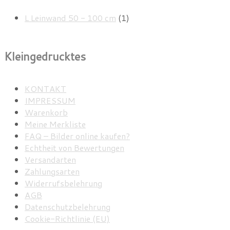
L Leinwand 50 - 100 cm
(1)
Kleingedrucktes
KONTAKT
IMPRESSUM
Warenkorb
Meine Merkliste
FAQ – Bilder online kaufen?
Echtheit von Bewertungen
Versandarten
Zahlungsarten
Widerrufsbelehrung
AGB
Datenschutzbelehrung
Cookie-Richtlinie (EU)