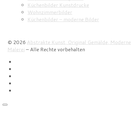
Küchenbilder Kunstdrucke
Wohnzimmerbilder
Küchenbilder – moderne Bilder
© 2026
Abstrakte Kunst, Original Gemälde, Moderne
Malerei
–
Alle Rechte vorbehalten