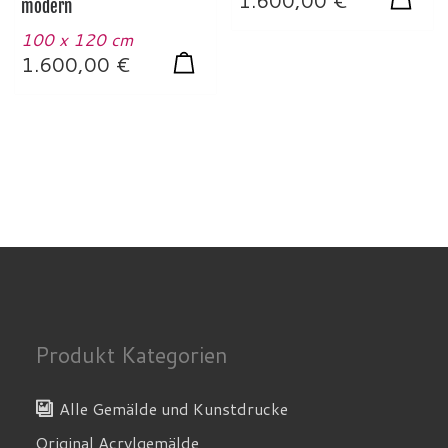
1.600,00
€
modern
100 x 120 cm
1.600,00
€
Produkt Kategorien
Alle Gemälde und Kunstdrucke
Original Acrylgemälde