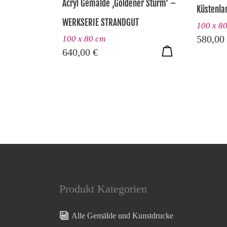
Acryl Gemälde ‚Goldener Sturm‘ –
Küstenla
WERKSERIE STRANDGUT
100 x 8
580,00
100 x 80 cm
640,00
€
Produkt Kategorien
Alle Gemälde und Kunstdrucke