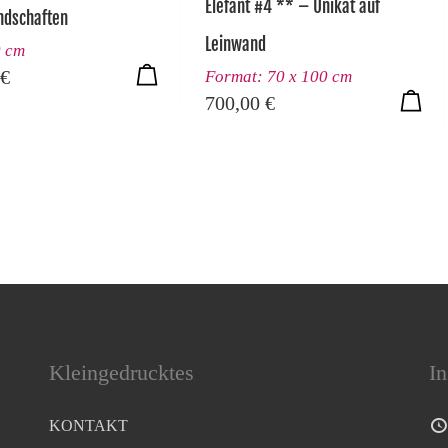
Elefant #4 ** – Unikat auf
ndschaften
Leinwand
0 cm
€
Format: 70 x 100 cm
700,00
€
Kleingedrucktes
In
KONTAKT