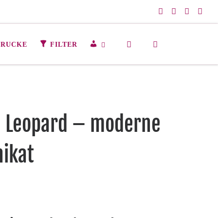
Search
M
DRUCKE
FILTER
E
I
N
K
O
N
– Leopard – moderne
T
O
nikat