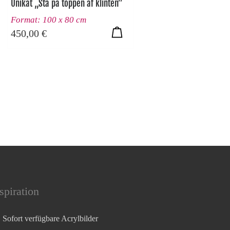
Unikat „Sta pa toppen af klinten”
Format: 100 x 80 cm
450,00
€
spiration
Sofort verfügbare Acrylbilder