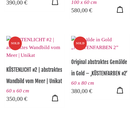
390,00
€
100 x 60 cm
580,00
€
SOLD
SOLD
Original abstraktes Gemälde
KÜSTENLICHT #2 | abstraktes
in Gold – ‚KÜSTENFARBEN #2‘
Wandbild vom Meer | Unikat
60 x 80 cm
380,00
€
60 x 60 cm
350,00
€