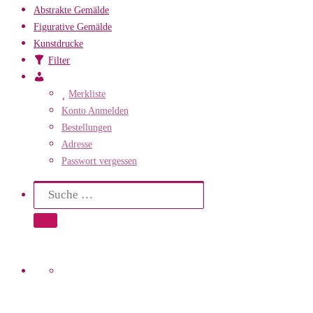
Abstrakte Gemälde
Figurative Gemälde
Kunstdrucke
Filter
Mein
Konto
Merkliste
Konto Anmelden
Bestellungen
Adresse
Passwort vergessen
Search
Suche
Suche …