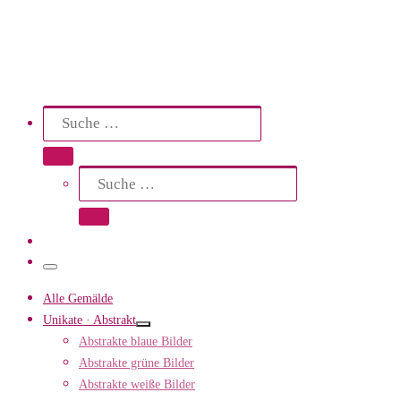
Search
Suche
Suche …
Suche
Suche …
Menü
Alle Gemälde
Unikate · Abstrakt
Abstrakte blaue Bilder
Abstrakte grüne Bilder
Abstrakte weiße Bilder