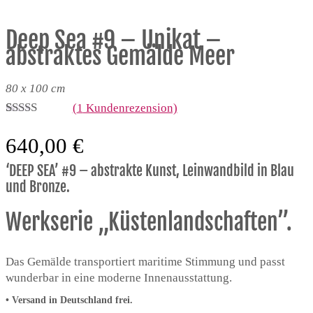
Deep Sea #9 – Unikat –
abstraktes Gemälde Meer
80 x 100 cm
(
1
Kundenrezension)
Bewertet mit
1
5.00
von 5,
640,00
€
basierend
auf
‘DEEP SEA’ #9 – abstrakte Kunst, Leinwandbild in Blau
Kundenbewertung
und Bronze.
Werkserie „Küstenlandschaften”.
Das Gemälde transportiert maritime Stimmung und passt
wunderbar in eine moderne Innenausstattung.
•
Versand in Deutschland frei.