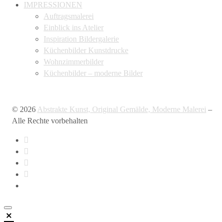
IMPRESSIONEN
Auftragsmalerei
Einblick ins Atelier
Inspiration Bildergalerie
Küchenbilder Kunstdrucke
Wohnzimmerbilder
Küchenbilder – moderne Bilder
© 2026
Abstrakte Kunst, Original Gemälde, Moderne Malerei
–
Alle Rechte vorbehalten