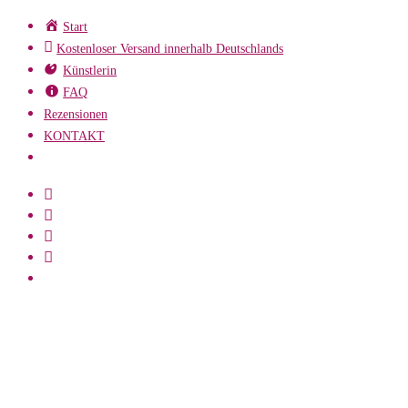
Zum
Start
Inhalt
Kostenloser Versand innerhalb Deutschlands
springen
Künstlerin
FAQ
Rezensionen
KONTAKT