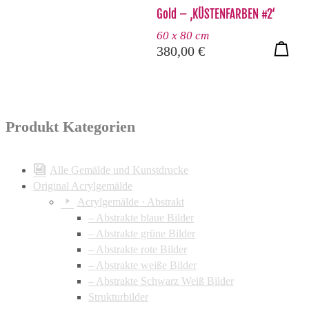
Gold – ‚KÜSTENFARBEN #2‘
60 x 80 cm
380,00
€
Produkt Kategorien
Alle Gemälde und Kunstdrucke
Original Acrylgemälde
Acrylgemälde · Abstrakt
– Abstrakte blaue Bilder
– Abstrakte grüne Bilder
– Abstrakte rote Bilder
– Abstrakte weiße Bilder
– Abstrakte Schwarz Weiß Bilder
Strukturbilder