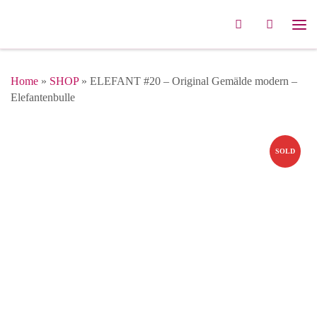
Zum Inhalt springen
Search
Me
Home
»
SHOP
»
ELEFANT #20 – Original Gemälde modern –
Elefantenbulle
SOLD