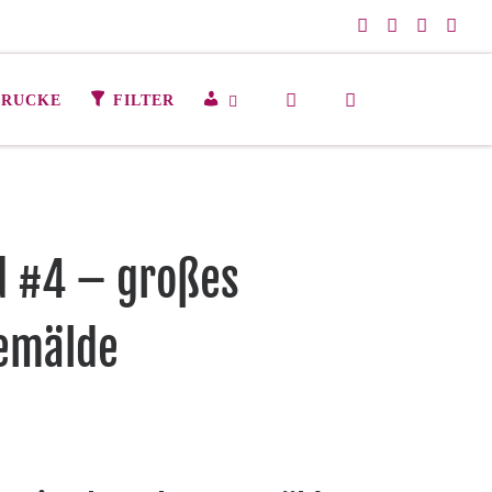
Search
M
DRUCKE
FILTER
E
I
N
K
O
N
d #4 – großes
T
O
emälde