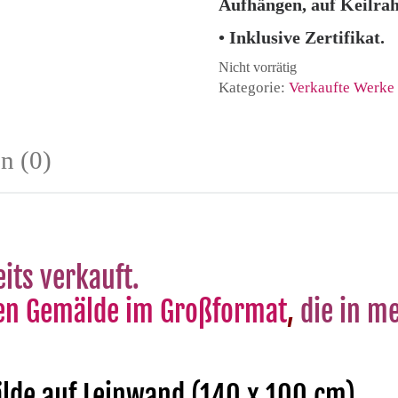
Aufhängen, auf Keilra
• Inklusive Zertifikat.
Nicht vorrätig
Kategorie:
Verkaufte Werke
n (0)
its verkauft.
llen Gemälde im Großformat
,
die in me
lde auf Leinwand (140 x 100 cm)