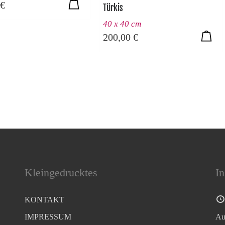
€
Türkis
40 x 40 cm
200,00
€
Kleingedrucktes
In
KONTAKT
IMPRESSUM
Au