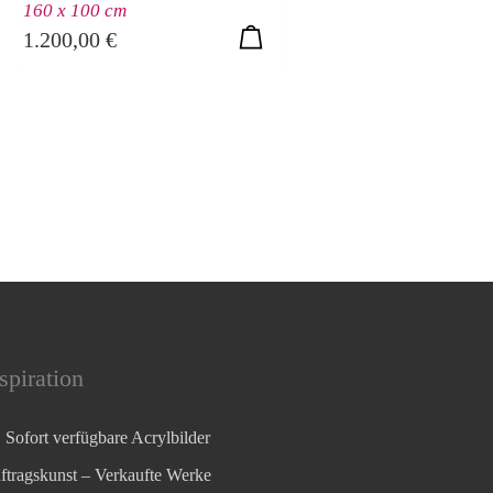
160 x 100 cm
1.200,00
€
spiration
Sofort verfügbare Acrylbilder
ftragskunst – Verkaufte Werke