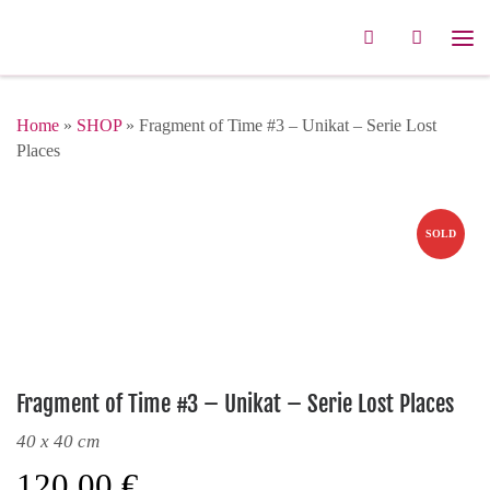
Zum Inhalt springen
Search
Me
Home
»
SHOP
»
Fragment of Time #3 – Unikat – Serie Lost
Places
SOLD
Fragment of Time #3 – Unikat – Serie Lost Places
40 x 40 cm
120,00
€