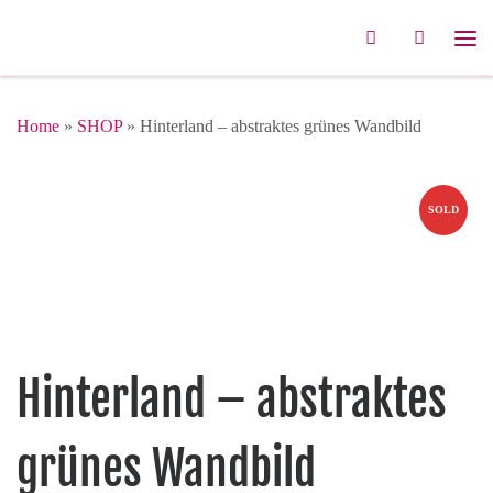
Zum Inhalt springen
Search
Me
Home
»
SHOP
»
Hinterland – abstraktes grünes Wandbild
SOLD
Hinterland – abstraktes
grünes Wandbild