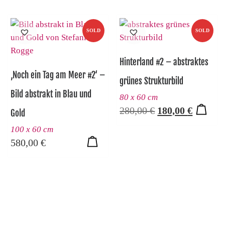
SOLD
SOLD
Hinterland #2 – abstraktes
‚Noch ein Tag am Meer #2‘ –
grünes Strukturbild
Bild abstrakt in Blau und
80 x 60 cm
Ursprünglicher P
Aktuelle
280,00
€
180,00
€
Gold
100 x 60 cm
580,00
€