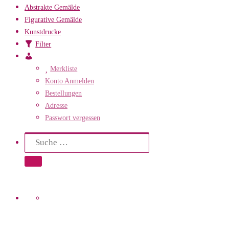
Abstrakte Gemälde
Figurative Gemälde
Kunstdrucke
Filter
Mein
Konto
Merkliste
Konto Anmelden
Bestellungen
Adresse
Passwort vergessen
Search
Suche
Suche …