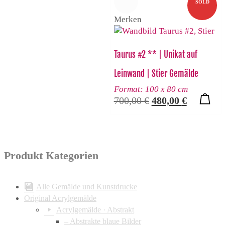
SOLD
Merken
Taurus #2 ** | Unikat auf
Leinwand | Stier Gemälde
Format: 100 x 80 cm
Ursprünglicher
Aktueller
700,00
€
480,00
€
Preis
Preis
war:
ist:
700,00 €
480,00 €.
Produkt Kategorien
Alle Gemälde und Kunstdrucke
Original Acrylgemälde
Acrylgemälde · Abstrakt
– Abstrakte blaue Bilder