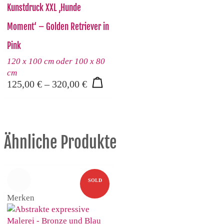
Kunstdruck XXL ‚Hunde
Moment‘ – Golden Retriever in
Pink
120 x 100 cm oder 100 x 80
cm
Preisspanne:
125,00
€
–
320,00
€
125,00 €
Dieses
bis
Produkt
320,00 €
weist
mehrere
Ähnliche Produkte
Varianten
auf.
Die
Optionen
SOLD
können
Merken
auf
der