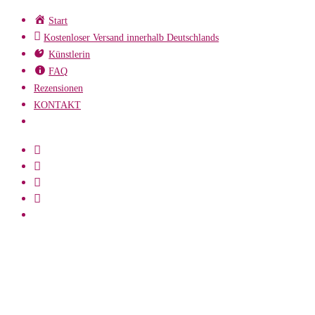
Zum
Start
Inhalt
Kostenloser Versand innerhalb Deutschlands
springen
Künstlerin
FAQ
Rezensionen
KONTAKT