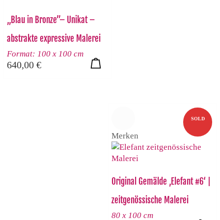
Produktseite
gewählt
„Blau in Bronze”– Unikat –
werden
abstrakte expressive Malerei
Format: 100 x 100 cm
640,00
€
SOLD
Merken
Original Gemälde ‚Elefant #6‘ |
zeitgenössische Malerei
80 x 100 cm