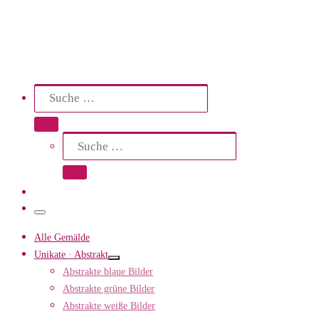
Search
Suche
Suche …
Suche
Suche …
Menü
Alle Gemälde
Unikate · Abstrakt
Abstrakte blaue Bilder
Abstrakte grüne Bilder
Abstrakte weiße Bilder