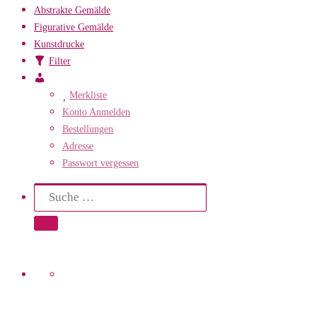
Abstrakte Gemälde
Figurative Gemälde
Kunstdrucke
Filter
Mein
Konto
Merkliste
Konto Anmelden
Bestellungen
Adresse
Passwort vergessen
Search
Suche
Suche …