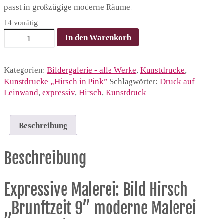
passt in großzügige moderne Räume.
14 vorrätig
Kunstdruck
In den Warenkorb
Brunftzeit
9
|
Kategorien:
Bildergalerie - alle Werke
,
Kunstdrucke
,
Bild
Kunstdrucke „Hirsch in Pink”
Schlagwörter:
Druck auf
Hirsch
Leinwand
,
expressiv
,
Hirsch
,
Kunstdruck
modern
auf
XXL
Beschreibung
Leinwand
Menge
Beschreibung
Expressive Malerei: Bild Hirsch
„Brunftzeit 9” moderne Malerei