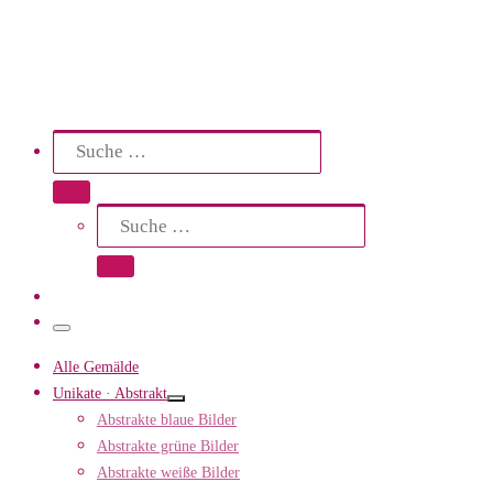
Search
Suche
Suche …
Suche
Suche …
Menü
Alle Gemälde
Unikate · Abstrakt
Abstrakte blaue Bilder
Abstrakte grüne Bilder
Abstrakte weiße Bilder