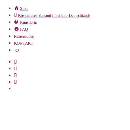
Zum
Start
Inhalt
Kostenloser Versand innerhalb Deutschlands
springen
Künstlerin
FAQ
Rezensionen
KONTAKT