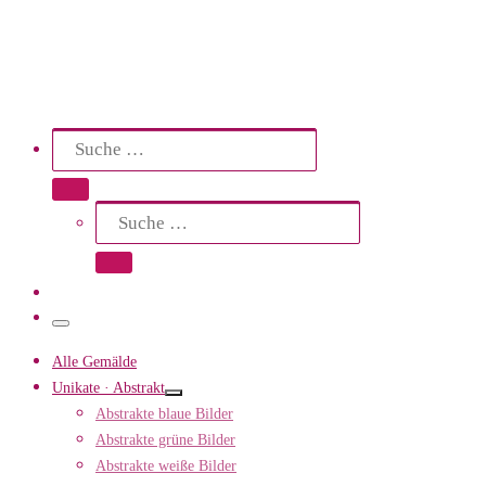
Search
Suche
Suche …
Suche
Suche …
Menü
Alle Gemälde
Unikate · Abstrakt
Abstrakte blaue Bilder
Abstrakte grüne Bilder
Abstrakte weiße Bilder