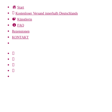
Zum
Start
Inhalt
Kostenloser Versand innerhalb Deutschlands
springen
Künstlerin
FAQ
Rezensionen
KONTAKT