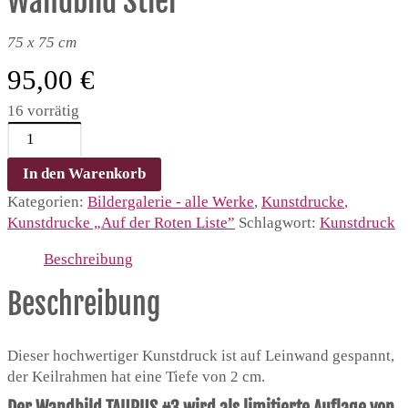
Wandbild Stier
75 x 75 cm
95,00
€
16 vorrätig
Kunstdruck
-
TAURUS
In den Warenkorb
#3
Kategorien:
Bildergalerie - alle Werke
,
Kunstdrucke
,
|
Kunstdrucke „Auf der Roten Liste”
Schlagwort:
Kunstdruck
Wandbild
Stier
Beschreibung
Menge
Beschreibung
Dieser hochwertiger Kunstdruck ist auf Leinwand gespannt,
der Keilrahmen hat eine Tiefe von 2 cm.