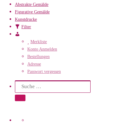
Abstrakte Gemälde
Figurative Gemälde
Kunstdrucke
Filter
Mein
Konto
Merkliste
Konto Anmelden
Bestellungen
Adresse
Passwort vergessen
Search
Suche
Suche …