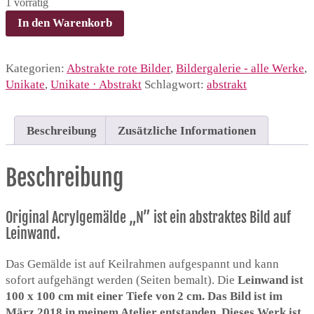
1 vorrätig
N
In den Warenkorb
–
Unikat
–
Kategorien:
Abstrakte rote Bilder
,
Bildergalerie - alle Werke
,
abstraktes
Unikate
,
Unikate · Abstrakt
Schlagwort:
abstrakt
Bild
in
Rot
Beschreibung
Zusätzliche Informationen
und
Blau
Beschreibung
Menge
Original Acrylgemälde „N” ist ein abstraktes Bild auf
Leinwand.
Das Gemälde ist auf Keilrahmen aufgespannt und kann
sofort aufgehängt werden (Seiten bemalt). Die
Leinwand ist
100 x 100 cm mit einer Tiefe von 2 cm. Das Bild ist im
März 2018 in meinem Atelier entstanden. Dieses Werk ist