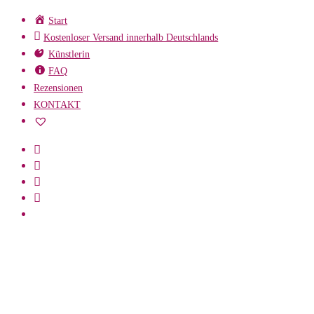
Zum
Start
Inhalt
Kostenloser Versand innerhalb Deutschlands
springen
Künstlerin
FAQ
Rezensionen
KONTAKT