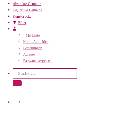
Abstrakte Gemälde
Figurative Gemälde
Kunstdrucke
Filter
Mein
Konto
Merkliste
Konto Anmelden
Bestellungen
Adresse
Passwort vergessen
Search
Suche
Suche …