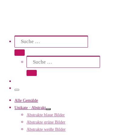
Search
Suche
Suche …
Suche
Suche …
Menü
Alle Gemälde
Unikate · Abstrakt
Abstrakte blaue Bilder
Abstrakte grüne Bilder
Abstrakte weiße Bilder