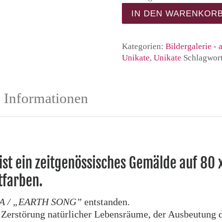
ORANG UTAN #4 - Gemä
IN DEN WARENKOR
Kategorien:
Bildergalerie - 
Unikate
,
Unikate
Schlagwor
e Informationen
st ein zeitgenössisches Gemälde auf 80 
tfarben.
 / „EARTH SONG”
entstanden.
er Zerstörung natürlicher Lebensräume, der Ausbeutung 