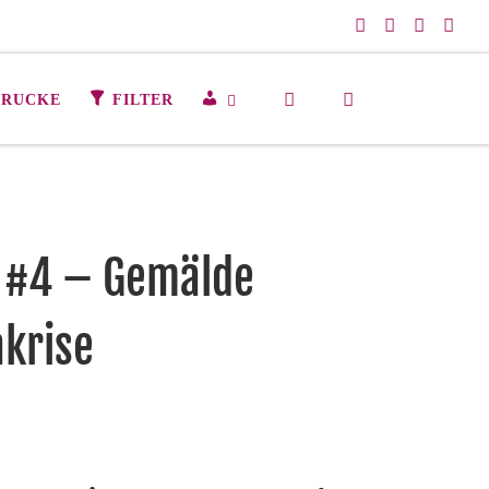
Search
M
DRUCKE
FILTER
E
I
N
K
O
N
 #4 – Gemälde
T
O
akrise