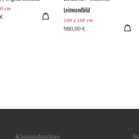
00 cm
Leinwandbild
€
100 x 100 cm
980,00
€
Kleingedrucktes
In