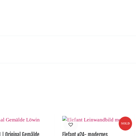
m
SOLD
1 | Original Gemälde
Elefant #24- modernes