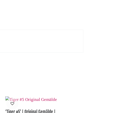
‘Tiger #5’ | Original Gemälde |