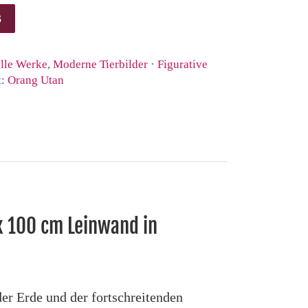
lde Popart Klimakrise Menge
B
alle Werke
,
Moderne Tierbilder · Figurative
t:
Orang Utan
x 100 cm Leinwand in
der Erde und der fortschreitenden