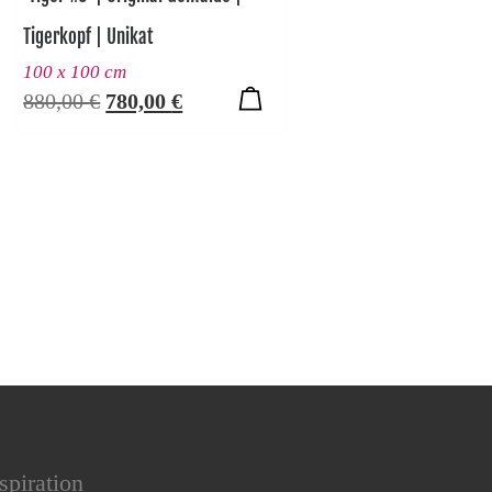
Tigerkopf | Unikat
100 x 100 cm
Ursprünglicher Preis war: 880,00 €
Aktueller Preis ist: 780,00 €.
880,00
€
780,00
€
spiration