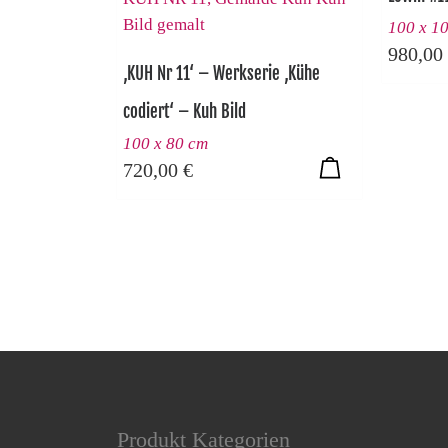
100 x 1
980,00
‚KUH Nr 11‘ – Werkserie ‚Kühe
codiert‘ – Kuh Bild
100 x 80 cm
720,00
€
Produkt Kategorien