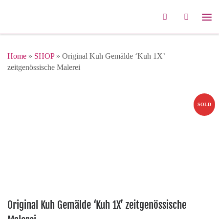
Zum Inhalt springen
Search
Me
Home
»
SHOP
»
Original Kuh Gemälde ‘Kuh 1X’
zeitgenössische Malerei
SOLD
Original Kuh Gemälde ‘Kuh 1X’ zeitgenössische