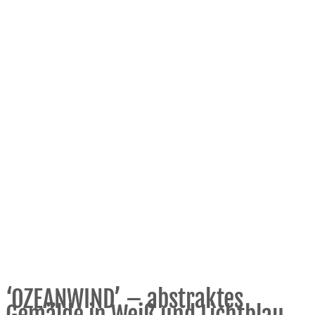
‘OZEANWIND’ – abstraktes
Gemälde in Weiß und Lichtblau.