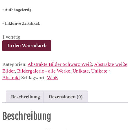
• Aufhängefertig.
• Inklusive Zertifikat.
1 vorrätig
‘OZEANWIND’
In den Warenkorb
–
abstraktes
Gemälde
Kategorien:
Abstrakte Bilder Schwarz Weiß
,
Abstrakte weiße
in
Bilder
,
Bildergalerie - alle Werke
,
Unikate
,
Unikate ·
Weiß
Abstrakt
Schlagwort:
Weiß
und
Lichtblau.
Menge
Beschreibung
Rezensionen (0)
Beschreibung