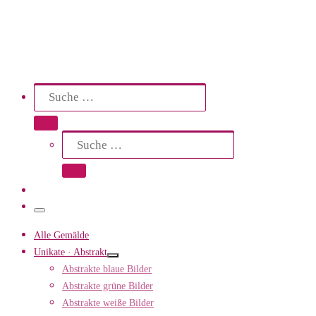
Search
Suche
Suche …
Suche
Suche …
Menü
Alle Gemälde
Unikate · Abstrakt
Abstrakte blaue Bilder
Abstrakte grüne Bilder
Abstrakte weiße Bilder