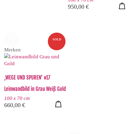
950,00
€
SOLD
Merken
‚WEGE UND SPUREN‘ #17
Leinwandbild in Grau Weiß Gold
100 x 70 cm
660,00
€