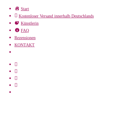
Zum
Start
Inhalt
Kostenloser Versand innerhalb Deutschlands
springen
Künstlerin
FAQ
Rezensionen
KONTAKT