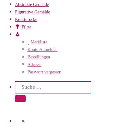
Abstrakte Gemälde
Figurative Gemälde
Kunstdrucke
Filter
Mein
Konto
Merkliste
Konto Anmelden
Bestellungen
Adresse
Passwort vergessen
Search
Suche
Suche …