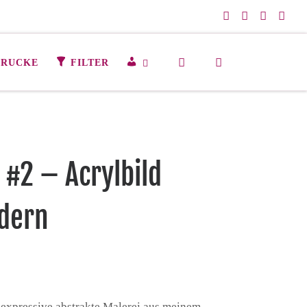
Search
M
DRUCKE
FILTER
E
I
N
K
O
N
#2 – Acrylbild
T
O
dern
expressive abstrakte Malerei aus meinem