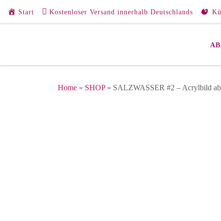
Start
Kostenloser Versand innerhalb Deutschlands
Kü
Zum Inhalt springen
AB
Home
»
SHOP
»
SALZWASSER #2 – Acrylbild abs