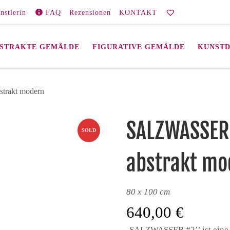
nstlerin
FAQ
Rezensionen
KONTAKT
STRAKTE GEMÄLDE
FIGURATIVE GEMÄLDE
KUNST
trakt modern
SALZWASSER 
SOLD
abstrakt mo
80 x 100 cm
640,00
€
‚SALZWASSER #2’’ ist eine 