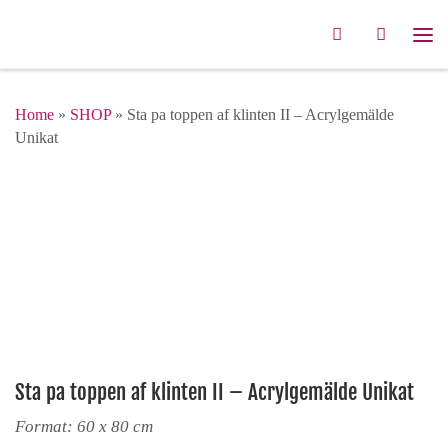
Zum Inhalt springen
Search
Me
Home
»
SHOP
»
Sta pa toppen af klinten II – Acrylgemälde
Unikat
Sta pa toppen af klinten II – Acrylgemälde Unikat
Format: 60 x 80 cm