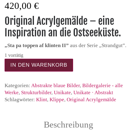
420,00
€
Original Acrylgemälde – eine
Inspiration an die Ostseeküste.
„Sta pa toppen af klinten II”
aus der Serie „Strandgut”.
1 vorrätig
Sta pa toppen af klinten II – Acrylgemälde Unika
IN DEN WARENKORB
Kategorien:
Abstrakte blaue Bilder
,
Bildergalerie - alle
Werke
,
Strukturbilder
,
Unikate
,
Unikate · Abstrakt
Schlagwörter:
Klint
,
Klippe
,
Original Acrylgemälde
Beschreibung