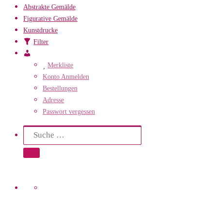
Abstrakte Gemälde
Figurative Gemälde
Kunstdrucke
Filter
Mein
Konto
Merkliste
Konto Anmelden
Bestellungen
Adresse
Passwort vergessen
Search
Suche
Suche …