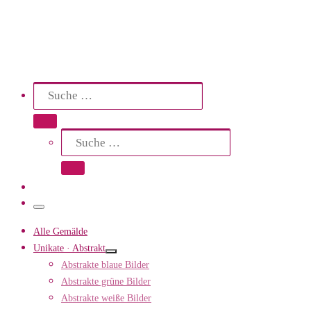
Search
Suche
Suche …
Suche
Suche …
Menü
Alle Gemälde
Unikate · Abstrakt
Abstrakte blaue Bilder
Abstrakte grüne Bilder
Abstrakte weiße Bilder