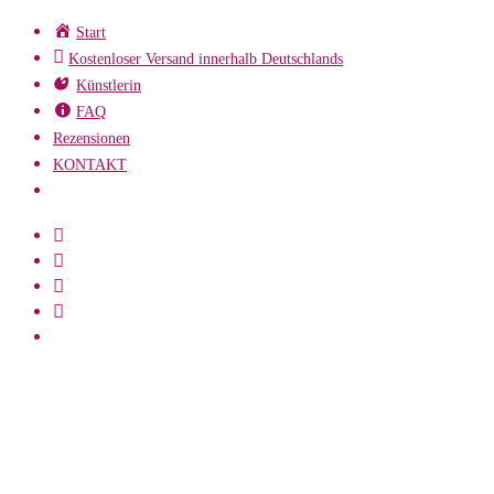
Zum
Start
Inhalt
Kostenloser Versand innerhalb Deutschlands
springen
Künstlerin
FAQ
Rezensionen
KONTAKT