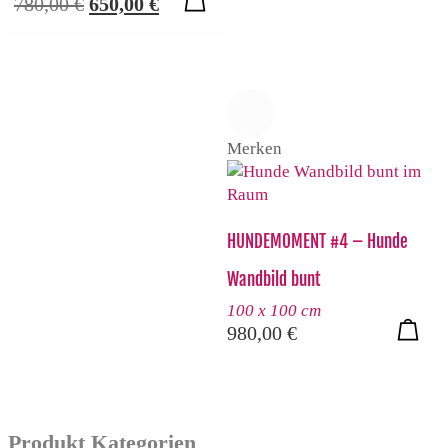
Ursprünglicher
Aktueller
780,00
€
650,00
€
Preis
Preis
war:
ist:
780,00 €
650,00 €.
Merken
HUNDEMOMENT #4 – Hunde
Wandbild bunt
100 x 100 cm
980,00
€
Produkt Kategorien