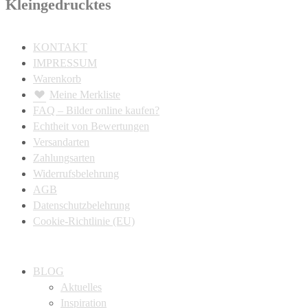
Kleingedrucktes
KONTAKT
IMPRESSUM
Warenkorb
Meine Merkliste
FAQ – Bilder online kaufen?
Echtheit von Bewertungen
Versandarten
Zahlungsarten
Widerrufsbelehrung
AGB
Datenschutzbelehrung
Cookie-Richtlinie (EU)
BLOG
Aktuelles
Inspiration