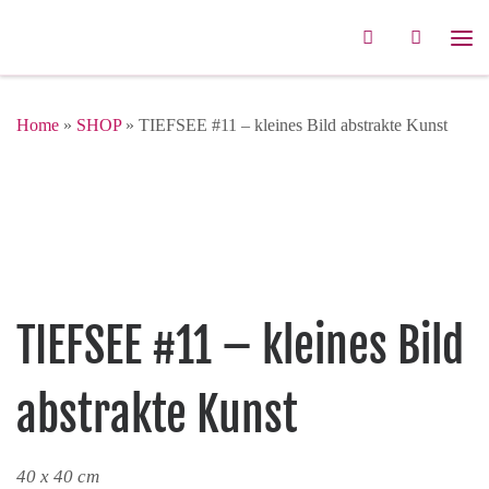
Zum Inhalt springen
Search
Me
Home
»
SHOP
»
TIEFSEE #11 – kleines Bild abstrakte Kunst
TIEFSEE #11 – kleines Bild
abstrakte Kunst
40 x 40 cm