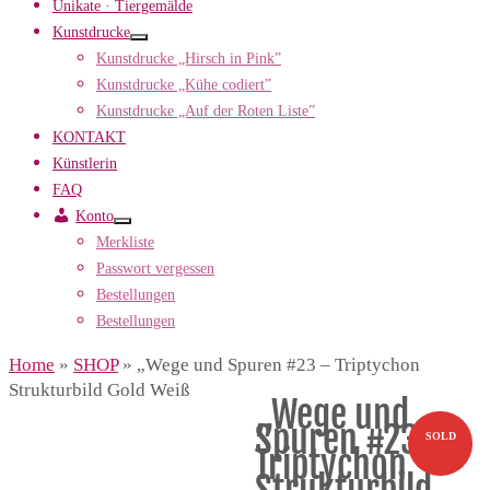
Unikate · Tiergemälde
Kunstdrucke
Kunstdrucke „Hirsch in Pink”
Kunstdrucke „Kühe codiert”
Kunstdrucke „Auf der Roten Liste”
KONTAKT
Künstlerin
FAQ
Konto
Merkliste
Passwort vergessen
Bestellungen
Bestellungen
Home
»
SHOP
»
„Wege und Spuren #23 – Triptychon
Strukturbild Gold Weiß
„Wege und
Spuren #23 –
SOLD
Triptychon