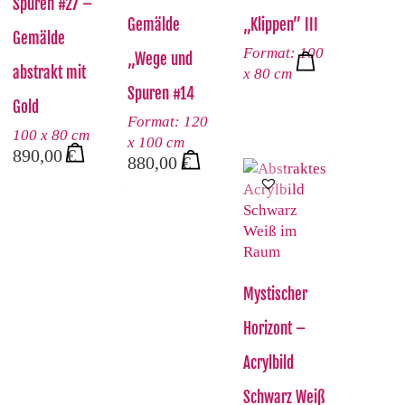
Spuren #27 –
Gemälde
„Klippen” III
Gemälde
Format: 100
„Wege und
abstrakt mit
x 80 cm
Spuren #14
Gold
Format: 120
100 x 80 cm
x 100 cm
890,00
€
880,00
€
Mystischer
Horizont –
Acrylbild
Schwarz Weiß