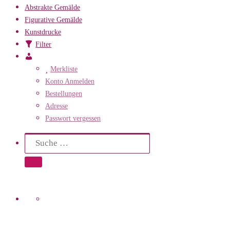
Abstrakte Gemälde
Figurative Gemälde
Kunstdrucke
Filter
Mein
Konto
Merkliste
Konto Anmelden
Bestellungen
Adresse
Passwort vergessen
Search
Suche
Suche …