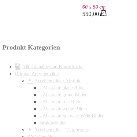
60 x 80 cm
550,00
€
Produkt Kategorien
Alle Gemälde und Kunstdrucke
Original Acrylgemälde
Acrylgemälde · Abstrakt
– Abstrakte blaue Bilder
– Abstrakte grüne Bilder
– Abstrakte rote Bilder
– Abstrakte weiße Bilder
– Abstrakte Schwarz Weiß Bilder
Strukturbilder
Acrylgemälde · Tierportraits
XXL Gemälde