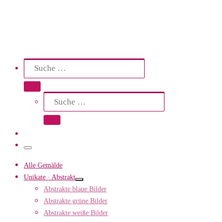
Search
Suche
Suche …
Suche
Suche …
Menü
Alle Gemälde
Unikate · Abstrakt
Abstrakte blaue Bilder
Abstrakte grüne Bilder
Abstrakte weiße Bilder