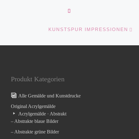
ZURÜCK ZUR BEITRA
Nä
KUNSTSPUR IMPRESSIONEN
Produkt Kategorien
Alle Gemälde und Kunstdrucke
Original Acrylgemälde
Acrylgemälde · Abstrakt
– Abstrakte blaue Bilder
– Abstrakte grüne Bilder