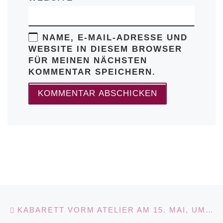
NAME, E-MAIL-ADRESSE UND
WEBSITE IN DIESEM BROWSER
FÜR MEINEN NÄCHSTEN
KOMMENTAR SPEICHERN.
Beitragsnavigation
Vorheriger Beitrag
KABARETT VORM ATELIER AM 15. MAI, UM 16.00