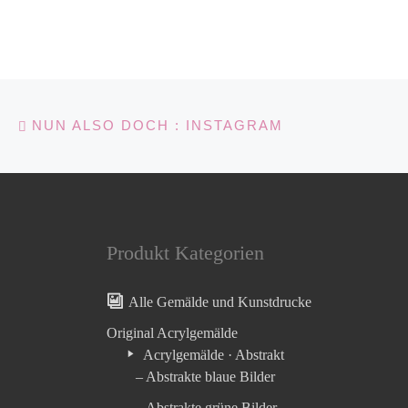
Beitragsnavigation
Vorheriger Beitrag
NUN ALSO DOCH : INSTAGRAM
Produkt Kategorien
Alle Gemälde und Kunstdrucke
Original Acrylgemälde
Acrylgemälde · Abstrakt
– Abstrakte blaue Bilder
– Abstrakte grüne Bilder