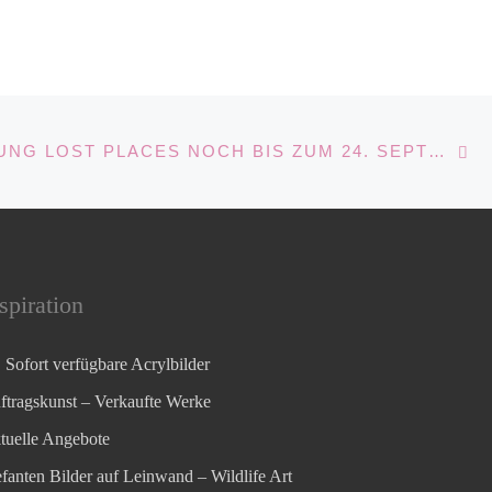
Nä
GSLISTE
AUSSTELLUNG LOST PLACES NOCH BIS ZUM 24. SEPTEMBER
spiration
Sofort verfügbare Acrylbilder
ftragskunst – Verkaufte Werke
tuelle Angebote
efanten Bilder auf Leinwand – Wildlife Art