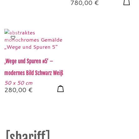
780,00
€
‚Wege und Spuren #5‘ –
modernes Bild Schwarz Weiß
50 x 50 cm
280,00
€
[shariff]