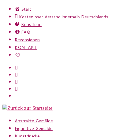
Zum
Start
Inhalt
Kostenloser Versand innerhalb Deutschlands
springen
Künstlerin
FAQ
Rezensionen
KONTAKT
Abstrakte Gemälde
Figurative Gemälde
Kunstdrucke