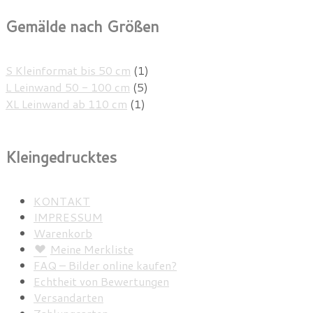
Gemälde nach Größen
S Kleinformat bis 50 cm
(1)
L Leinwand 50 - 100 cm
(5)
XL Leinwand ab 110 cm
(1)
Kleingedrucktes
KONTAKT
IMPRESSUM
Warenkorb
Meine Merkliste
FAQ – Bilder online kaufen?
Echtheit von Bewertungen
Versandarten