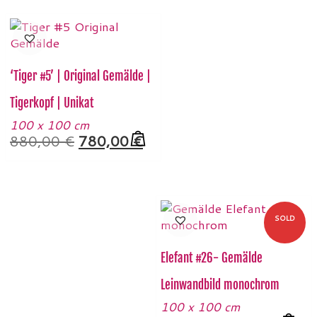
‘Tiger #5’ | Original Gemälde |
Tigerkopf | Unikat
100 x 100 cm
Ursprünglicher
Aktueller
880,00
€
780,00
€
Preis
Preis
war:
ist:
880,00 €
780,00 €.
SOLD
Elefant #26- Gemälde
Leinwandbild monochrom
100 x 100 cm