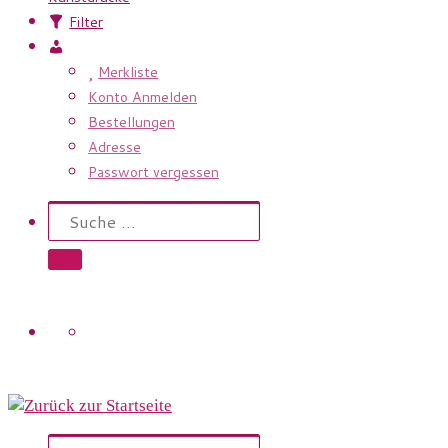
Filter
Mein
Konto
Merkliste
Konto Anmelden
Bestellungen
Adresse
Passwort vergessen
Search
Suche
Suche …
Search
Suche