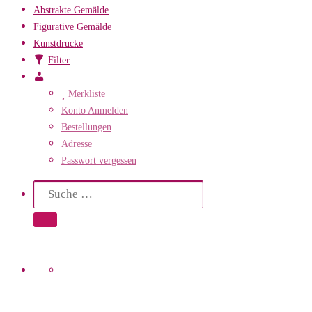
Abstrakte Gemälde
Figurative Gemälde
Kunstdrucke
Filter
Mein
Konto
Merkliste
Konto Anmelden
Bestellungen
Adresse
Passwort vergessen
Search
Suche
Suche …