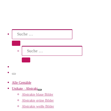
Search
Suche
Suche …
Suche
Suche …
Menü
Alle Gemälde
Unikate · Abstrakt
Abstrakte blaue Bilder
Abstrakte grüne Bilder
Abstrakte weiße Bilder