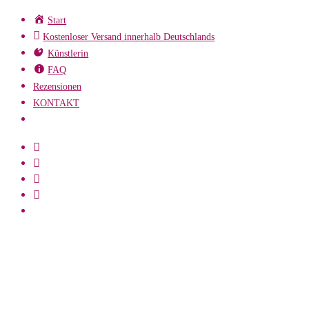
Zum
Start
Inhalt
Kostenloser Versand innerhalb Deutschlands
springen
Künstlerin
FAQ
Rezensionen
KONTAKT