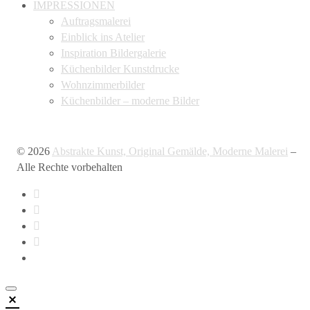
IMPRESSIONEN
Auftragsmalerei
Einblick ins Atelier
Inspiration Bildergalerie
Küchenbilder Kunstdrucke
Wohnzimmerbilder
Küchenbilder – moderne Bilder
© 2026
Abstrakte Kunst, Original Gemälde, Moderne Malerei
–
Alle Rechte vorbehalten