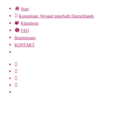
Zum
Start
Inhalt
Kostenloser Versand innerhalb Deutschlands
springen
Künstlerin
FAQ
Rezensionen
KONTAKT