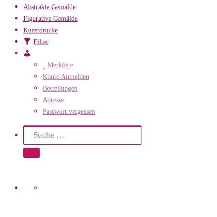
Abstrakte Gemälde
Figurative Gemälde
Kunstdrucke
Filter
Mein
Konto
Merkliste
Konto Anmelden
Bestellungen
Adresse
Passwort vergessen
Search
Suche
Suche …