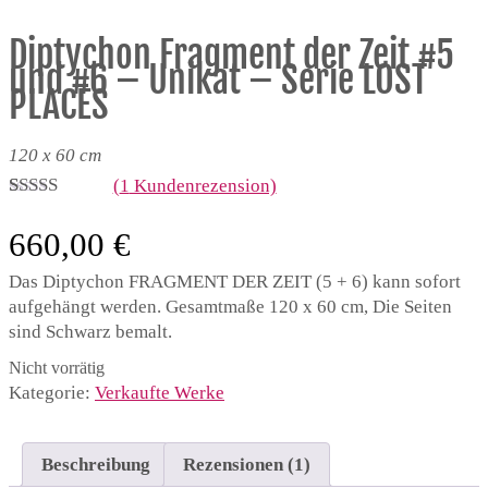
Diptychon Fragment der Zeit #5
und #6 – Unikat – Serie LOST
PLACES
120 x 60 cm
(
1
Kundenrezension)
Bewertet mit
1
5.00
von 5,
660,00
€
basierend
auf
Das Diptychon FRAGMENT DER ZEIT (5 + 6) kann sofort
Kundenbewertung
aufgehängt werden. Gesamtmaße 120 x 60 cm, Die Seiten
sind Schwarz bemalt.
Nicht vorrätig
Kategorie:
Verkaufte Werke
Beschreibung
Rezensionen (1)