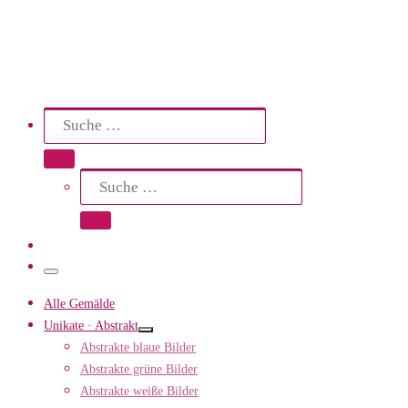
Search
Suche
Suche …
Suche
Suche …
Menü
Alle Gemälde
Unikate · Abstrakt
Abstrakte blaue Bilder
Abstrakte grüne Bilder
Abstrakte weiße Bilder