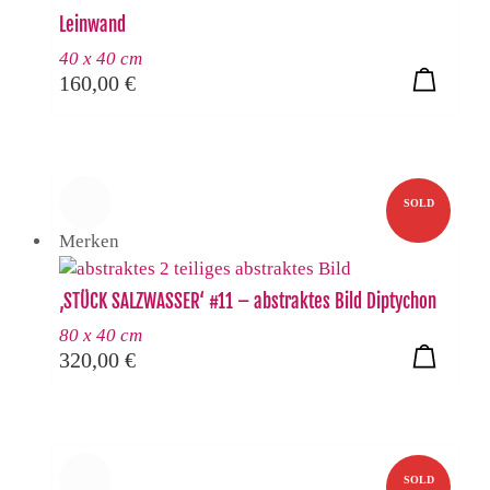
Leinwand
40 x 40 cm
160,00
€
SOLD
Merken
‚STÜCK SALZWASSER‘ #11 – abstraktes Bild Diptychon
80 x 40 cm
320,00
€
SOLD