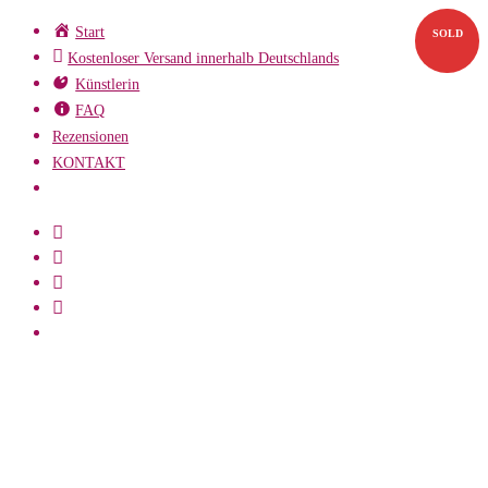
Zum
Start
SOLD
Inhalt
Kostenloser Versand innerhalb Deutschlands
springen
Künstlerin
FAQ
Rezensionen
KONTAKT