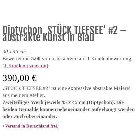
Diptychon ‚STÜCK TIEFSEE‘ #2 –
abstrakte Kunst in Blau
90 x 45 cm
Bewertet mit
5.00
von 5, basierend auf
1
Kundenbewertung
(
1
Kundenrezension)
390,00
€
‚STÜCK TIEFSEE #2‘ ist eine expressive abstrakte Malerei
aus meinem Atelier.
Zweiteiliges Werk jeweils 45 x 45 cm (Diptychon). Die
beiden Gemälde können nebeneinander aufgehängt werden
oder auch übereinander.
•
Versand in Deutschland frei.