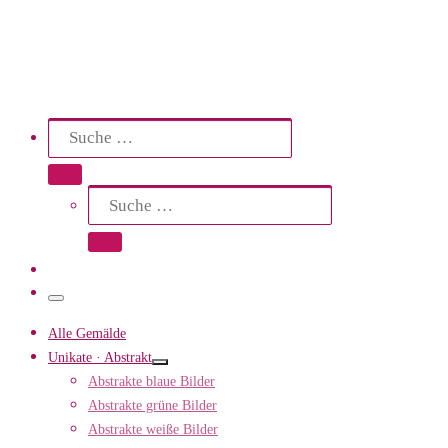
Search
Suche
Suche …
Suche
Suche …
Menü
Alle Gemälde
Unikate · Abstrakt
Abstrakte blaue Bilder
Abstrakte grüne Bilder
Abstrakte weiße Bilder