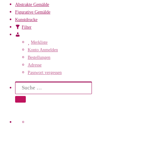
Abstrakte Gemälde
Figurative Gemälde
Kunstdrucke
Filter
Mein
Konto
Merkliste
Konto Anmelden
Bestellungen
Adresse
Passwort vergessen
Search
Suche
Suche …