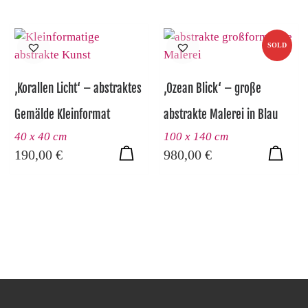
SOLD
‚Korallen Licht‘ – abstraktes
‚Ozean Blick‘ – große
Gemälde Kleinformat
abstrakte Malerei in Blau
40 x 40 cm
100 x 140 cm
190,00
€
980,00
€