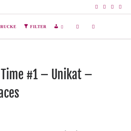
Search
M
DRUCKE
FILTER
E
I
N
K
O
N
 Time #1 – Unikat –
T
O
laces