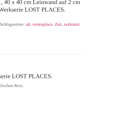
, 40 x 40 cm Leinwand auf 2 cm
r Werkserie LOST PLACES.
Schlagwörter:
alt
,
rottenplace
,
Zeit
,
zerkratzt
rkserie LOST PLACES.
lischen Reiz,