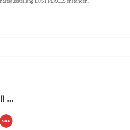
schaftsausstellung LOST PLACES enstanden.
en …
SOLD