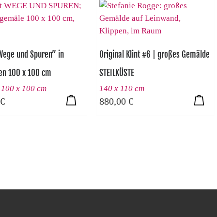
Wege und Spuren” in
Original Klint #6 | großes Gemälde
en 100 x 100 cm
STEILKÜSTE
,00 €
0,00 €.
 100 x 100 cm
140 x 110 cm
€
880,00
€