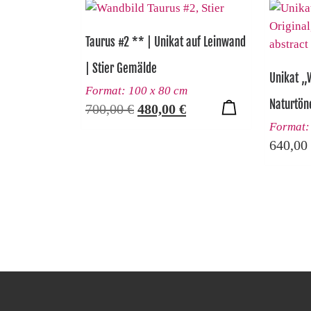
Taurus #2 ** | Unikat auf Leinwand
| Stier Gemälde
Unikat „
Format: 100 x 80 cm
Naturtön
Ursprünglicher Preis war: 700
Aktueller Preis ist: 48
700,00
€
480,00
€
Format:
640,00