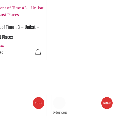
 of Time #3 – Unikat –
t Places
 cm
€
SOLD
SOLD
Merken