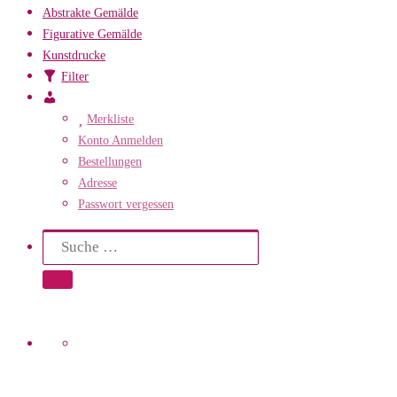
Abstrakte Gemälde
Figurative Gemälde
Kunstdrucke
Filter
Mein
Konto
Merkliste
Konto Anmelden
Bestellungen
Adresse
Passwort vergessen
Search
Suche
Suche …