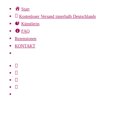
Zum
Start
Inhalt
Kostenloser Versand innerhalb Deutschlands
springen
Künstlerin
FAQ
Rezensionen
KONTAKT