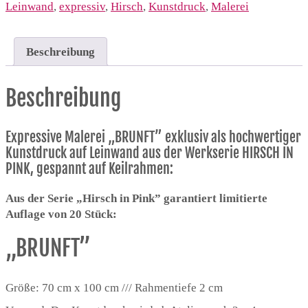
auf
Leinwand
,
expressiv
,
Hirsch
,
Kunstdruck
,
Malerei
Leinwand
Menge
Beschreibung
Beschreibung
Expressive Malerei „BRUNFT” exklusiv als hochwertiger
Kunstdruck auf Leinwand aus der Werkserie HIRSCH IN
PINK, gespannt auf Keilrahmen:
Aus der Serie „Hirsch in Pink” garantiert limitierte
Auflage von 20 Stück:
„BRUNFT”
Größe: 70 cm x 100 cm /// Rahmentiefe 2 cm