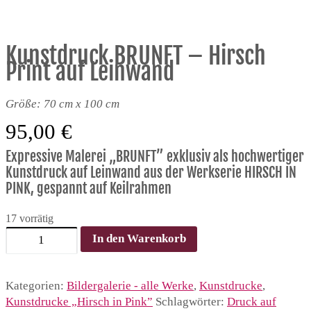
Kunstdruck BRUNFT – Hirsch
Print auf Leinwand
Größe: 70 cm x 100 cm
95,00
€
Expressive Malerei „BRUNFT” exklusiv als hochwertiger
Kunstdruck auf Leinwand aus der Werkserie HIRSCH IN
PINK, gespannt auf Keilrahmen
17 vorrätig
Kunstdruck
In den Warenkorb
BRUNFT
–
Hirsch
Kategorien:
Bildergalerie - alle Werke
,
Kunstdrucke
,
Print
Kunstdrucke „Hirsch in Pink”
Schlagwörter:
Druck auf