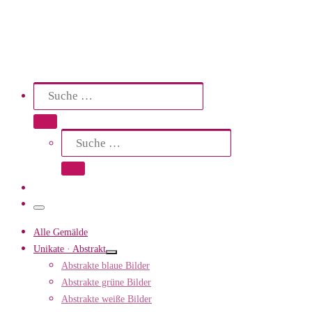
Search
Suche
Suche …
Suche
Suche …
Menü
Alle Gemälde
Unikate · Abstrakt
Abstrakte blaue Bilder
Abstrakte grüne Bilder
Abstrakte weiße Bilder