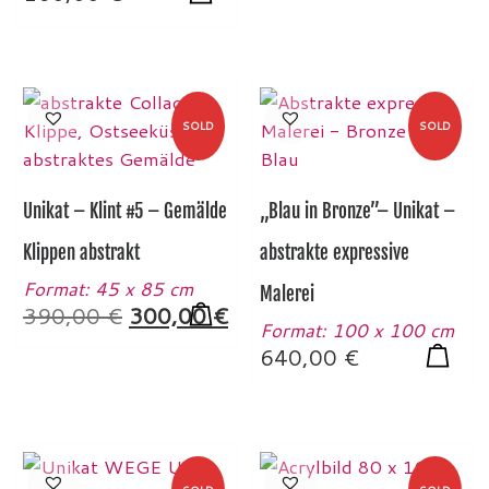
Dieses Produkt weist mehrere Varianten auf. Die Opt
SOLD
SOLD
Unikat – Klint #5 – Gemälde
„Blau in Bronze”– Unikat –
Klippen abstrakt
abstrakte expressive
Format: 45 x 85 cm
Malerei
Ursprünglicher Preis war: 390,00 
Aktueller Preis ist: 300,0
390,00
€
300,00
€
Format: 100 x 100 cm
640,00
€