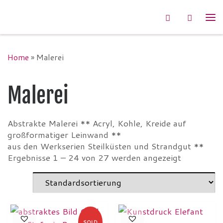
Zum Inhalt springen
Search
Me
Home
»
Malerei
Malerei
Abstrakte Malerei ** Acryl, Kohle, Kreide auf
großformatiger Leinwand **
aus den Werkserien Steilküsten und Strandgut **
Ergebnisse 1 – 24 von 27 werden angezeigt
SOLD