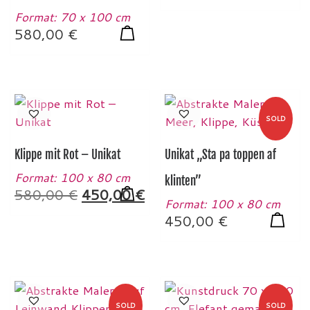
Format: 70 x 100 cm
580,00
€
SOLD
Klippe mit Rot – Unikat
Unikat „Sta pa toppen af
Format: 100 x 80 cm
klinten”
Ursprünglicher Preis war: 580,00 
Aktueller Preis ist: 450,0
580,00
€
450,00
€
Format: 100 x 80 cm
450,00
€
SOLD
SOLD