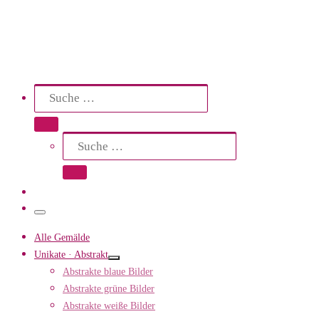
Search
Suche
Suche …
Suche
Suche …
Menü
Alle Gemälde
Unikate · Abstrakt
Abstrakte blaue Bilder
Abstrakte grüne Bilder
Abstrakte weiße Bilder