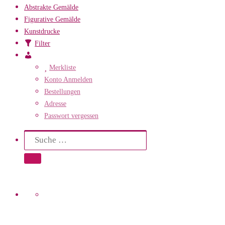
Abstrakte Gemälde
Figurative Gemälde
Kunstdrucke
Filter
Mein
Konto
Merkliste
Konto Anmelden
Bestellungen
Adresse
Passwort vergessen
Search
Suche
Suche …