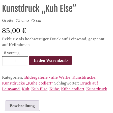
Kunstdruck „Kuh Else”
Größe: 75 cm x 75 cm
85,00
€
Exklusiv als hochwertiger Druck auf Leinwand, gespannt
auf Keilrahmen.
18 vorrätig
Kunstdruck
In den Warenkorb
„Kuh
Else”
Menge
Kategorien:
Bildergalerie - alle Werke
,
Kunstdrucke
,
Kunstdrucke „Kühe codiert”
Schlagwörter:
Druck auf
Leinwand
,
Kuh
,
Kuh Else
,
Kühe
,
Kühe codiert
,
Kunstdruck
Beschreibung