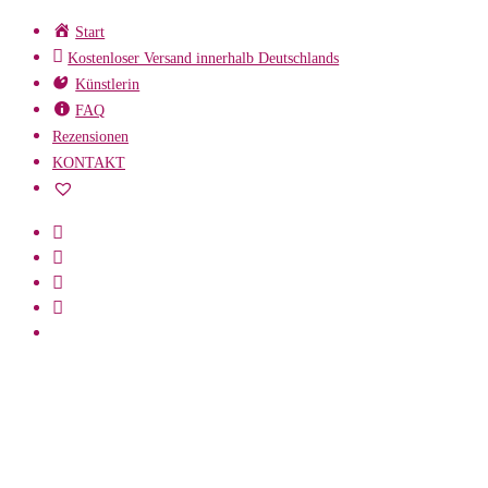
Zum
Start
Inhalt
Kostenloser Versand innerhalb Deutschlands
springen
Künstlerin
FAQ
Rezensionen
KONTAKT