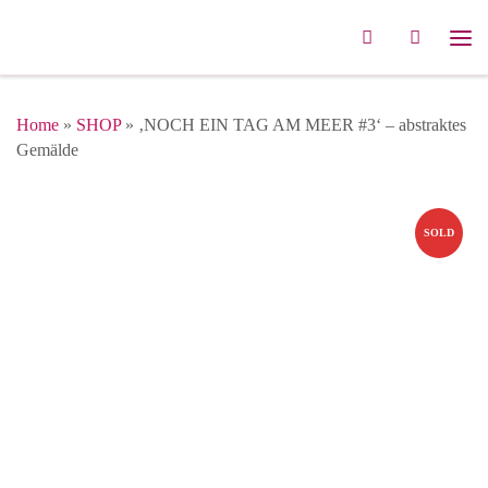
Zum Inhalt springen
Search
Me
Home
»
SHOP
»
‚NOCH EIN TAG AM MEER #3‘ – abstraktes
Gemälde
SOLD