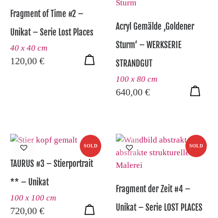
Fragment of Time #2 –
Acryl Gemälde ‚Goldener
Unikat – Serie Lost Places
Sturm‘ – WERKSERIE
40 x 40 cm
120,00
€
STRANDGUT
100 x 80 cm
640,00
€
SOLD
SOLD
TAURUS #3 – Stierportrait
** – Unikat
Fragment der Zeit #4 –
100 x 100 cm
Unikat – Serie LOST PLACES
720,00
€