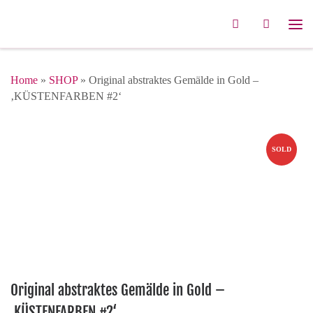
Zum Inhalt springen
Search
Me
Home
»
SHOP
»
Original abstraktes Gemälde in Gold –
‚KÜSTENFARBEN #2‘
SOLD
Original abstraktes Gemälde in Gold –
‚KÜSTENFARBEN #2‘