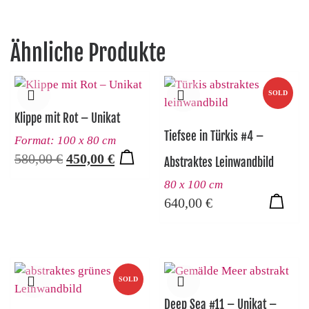
Ähnliche Produkte
SOLD
Klippe mit Rot – Unikat
Tiefsee in Türkis #4 –
Format: 100 x 80 cm
Ursprünglicher Preis war: 580,00 €
Aktueller Preis ist: 450,00 €.
580,00
€
450,00
€
Abstraktes Leinwandbild
80 x 100 cm
640,00
€
SOLD
Deep Sea #11 – Unikat –