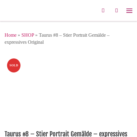
Zum Inhalt springen
Search
Me
Home
»
SHOP
»
Taurus #8 – Stier Portrait Gemälde –
expressives Original
SOLD
Taurus #8 – Stier Portrait Gemälde – expressives