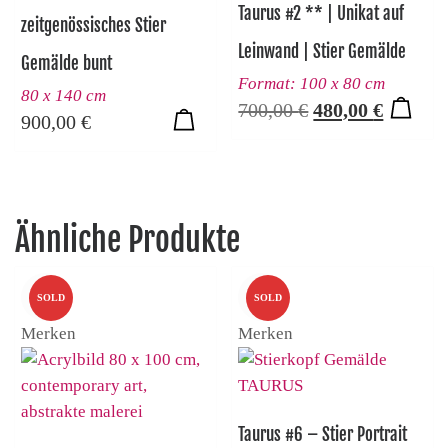
Taurus #2 ** | Unikat auf
zeitgenössisches Stier
Leinwand | Stier Gemälde
Gemälde bunt
Format: 100 x 80 cm
80 x 140 cm
Ursprünglicher P
Aktuelle
700,00
€
480,00
€
900,00
€
Ähnliche Produkte
SOLD
SOLD
Merken
Merken
Taurus #6 – Stier Portrait