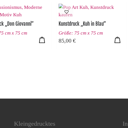
ck „Don Giovanni”
Kunstdruck „Kuh in Blau”
75 cm x 75 cm
Größe: 75 cm x 75 cm
85,00
€
Kleingedrucktes
In