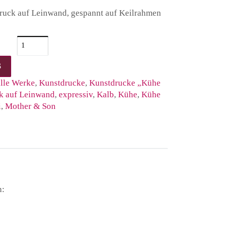
Druck auf Leinwand, gespannt auf Keilrahmen
und Kalb - Zeitgenössische Malerei Menge
B
alle Werke
,
Kunstdrucke
,
Kunstdrucke „Kühe
k auf Leinwand
,
expressiv
,
Kalb
,
Kühe
,
Kühe
i
,
Mother & Son
n: