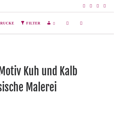
Search
M
DRUCKE
FILTER
E
I
N
K
O
N
T
Motiv Kuh und Kalb
O
sische Malerei