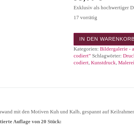
Exklusiv als hochwertiger 
17 vorrätig
Kunstdruck Motiv Kuh 
IN DEN WARENKOR
Kategorien:
Bildergalerie - 
codiert”
Schlagwörter:
Druc
codiert
,
Kunstdruck
,
Malere
inwand mit den Motiven Kuh und Kalb, gespannt auf Keilrahme
tierte Auflage von 20 Stück: