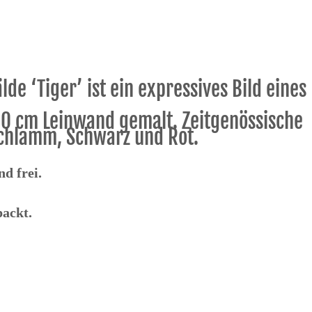
de ‘Tiger’ ist ein expressives Bild eines
100 cm Leinwand gemalt. Zeitgenössische
schlamm, Schwarz und Rot.
nd frei.
packt.