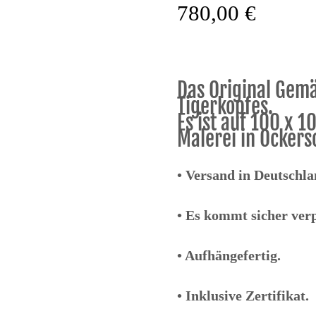
780,00
€
Das Original Gemäl
Tigerkopfes.
Es ist auf 100 x 
Malerei in Ocker
•
Versand in Deutschla
• Es kommt sicher ver
• Aufhängefertig.
• Inklusive Zertifikat.