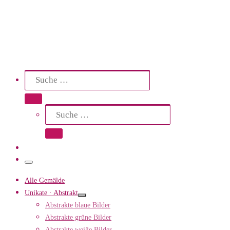
Search
Suche
Suche …
Suche
Suche …
Menü
Alle Gemälde
Unikate · Abstrakt
Abstrakte blaue Bilder
Abstrakte grüne Bilder
Abstrakte weiße Bilder