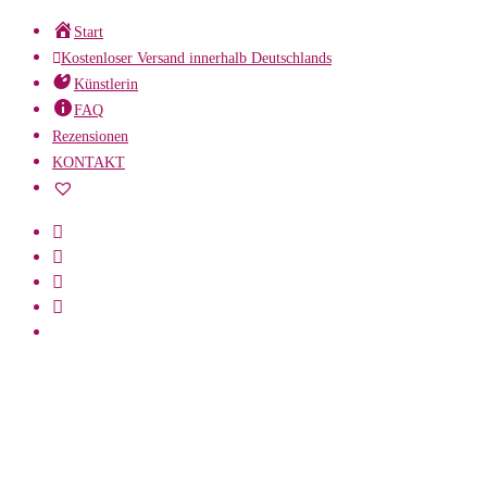
Zum
Start
Inhalt
Kostenloser Versand innerhalb Deutschlands
springen
Künstlerin
FAQ
Rezensionen
KONTAKT