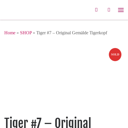
Zum Inhalt springen
Search
Me
Home
»
SHOP
»
Tiger #7 – Original Gemälde Tigerkopf
SOLD
Tiger #7 – Original