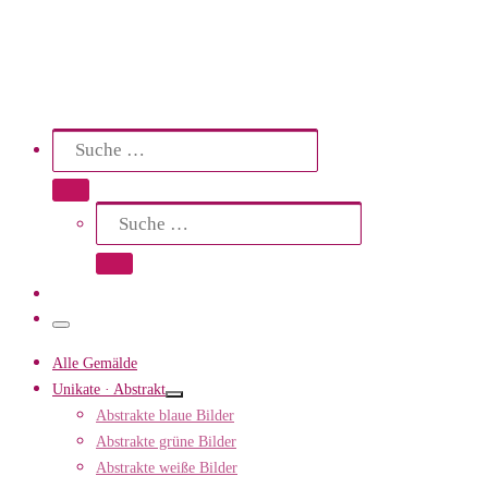
Search
Suche
Suche …
Suche
Suche …
Menü
Alle Gemälde
Unikate · Abstrakt
Abstrakte blaue Bilder
Abstrakte grüne Bilder
Abstrakte weiße Bilder