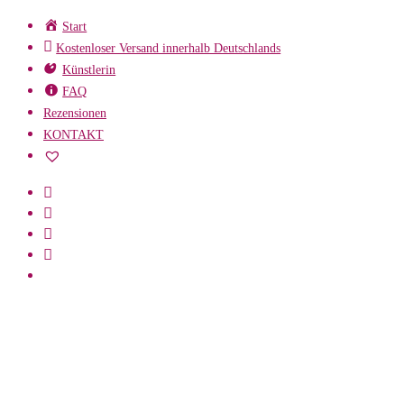
Zum
Start
Inhalt
Kostenloser Versand innerhalb Deutschlands
springen
Künstlerin
FAQ
Rezensionen
KONTAKT