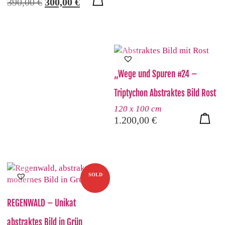
Ursprünglicher
Aktueller
390,00
€
300,00
€
Preis
Preis
war:
ist:
390,00 €
300,00 €.
„Wege und Spuren #24 –
Triptychon Abstraktes Bild Rost
120 x 100 cm
1.200,00
€
SOLD
REGENWALD – Unikat
abstraktes Bild in Grün