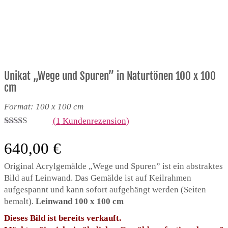
Unikat „Wege und Spuren” in Naturtönen 100 x 100
cm
Format: 100 x 100 cm
(
1
Kundenrezension)
Bewertet mit
1
5.00
von 5,
640,00
€
basierend
auf
Original Acrylgemälde „Wege und Spuren” ist ein abstraktes
Kundenbewertung
Bild auf Leinwand. Das Gemälde ist auf Keilrahmen
aufgespannt und kann sofort aufgehängt werden (Seiten
bemalt).
Leinwand 100 x 100 cm
Dieses Bild ist bereits verkauft.