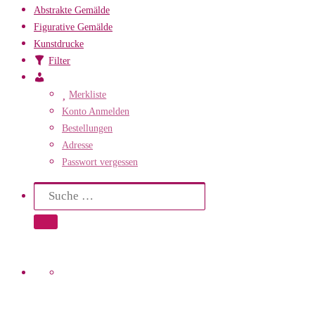
Abstrakte Gemälde
Figurative Gemälde
Kunstdrucke
Filter
Mein
Konto
Merkliste
Konto Anmelden
Bestellungen
Adresse
Passwort vergessen
Search
Suche
Suche …