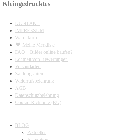
Kleingedrucktes
KONTAKT
IMPRESSUM
Warenkorb
Meine Merkliste
FAQ – Bilder online kaufen?
Echtheit von Bewertungen
Versandarten
Zahlungsarten
Widerrufsbelehrung
AGB
Datenschutzbelehrung
Cookie-Richtlinie (EU)
BLOG
Aktuelles
Inspiration