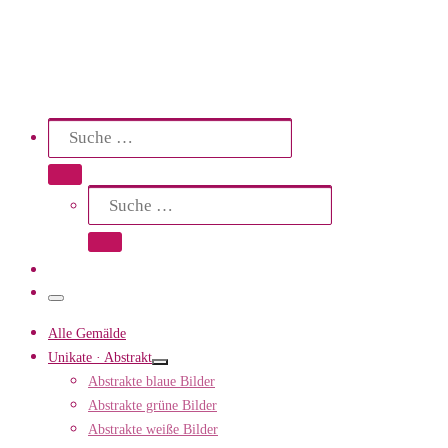
Search
Suche
Suche …
Suche
Suche …
Menü
Alle Gemälde
Unikate · Abstrakt
Abstrakte blaue Bilder
Abstrakte grüne Bilder
Abstrakte weiße Bilder