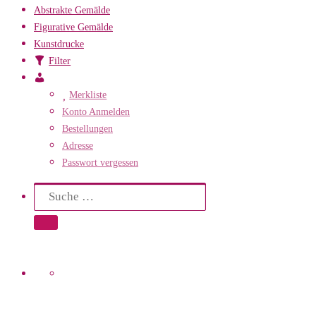
Abstrakte Gemälde
Figurative Gemälde
Kunstdrucke
Filter
Mein
Konto
Merkliste
Konto Anmelden
Bestellungen
Adresse
Passwort vergessen
Search
Suche
Suche …