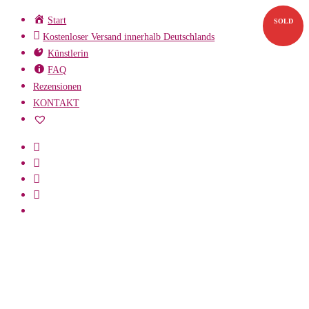
Zum
Start
SOLD
Inhalt
Kostenloser Versand innerhalb Deutschlands
springen
Künstlerin
FAQ
Rezensionen
KONTAKT