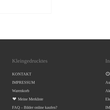
Kleingedrucktes
In
KONTAKT
IMPRESSUM
Au
Warenkorb
Ak
Meine Merkliste
El
FAQ – Bilder online kaufen?
I