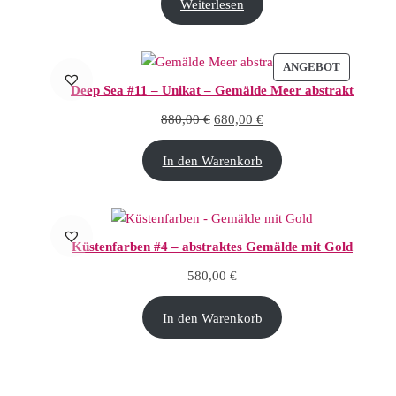
Weiterlesen
PRODUKT
ANGEBOT
Deep Sea #11 – Unikat – Gemälde Meer abstrakt
Ursprünglicher Preis war: 880,00
Aktueller Preis ist: 680,
880,00
€
680,00
€
In den Warenkorb
Küstenfarben #4 – abstraktes Gemälde mit Gold
580,00
€
In den Warenkorb